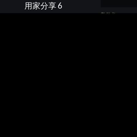
用家分享 6
敬啟者：
感謝您們團隊竭
開心的聖誕節。
特別感謝銷售經
這樣優秀的團隊
最後，謹祝 貴
此致
Mia Cucina Kitc