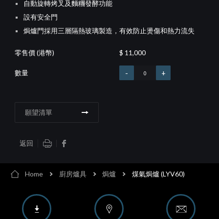
自動旋轉烤叉及麵糰發酵功能
設有安全門
焗爐門採用三層隔熱玻璃製造，有效防止燙傷和熱力流失
零售價 (港幣)
$
11,000
數量
-
+
願望清單
返回
Home
廚房爐具
焗爐
煤氣焗爐 (LYV60)