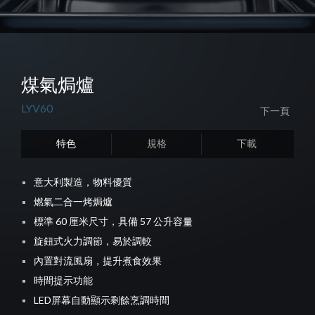
煤氣焗爐
LYV60
下一頁
特色
規格
下載
意大利製造，物料優質
燃氣二合一烤焗爐
標準 60
厘米尺寸，具備 57
公升容量
旋鈕式火力調節，易於調較
內置對流風扇，提升煮食效果
時間提示功能
LED屏幕自動顯示剩餘烹調時間