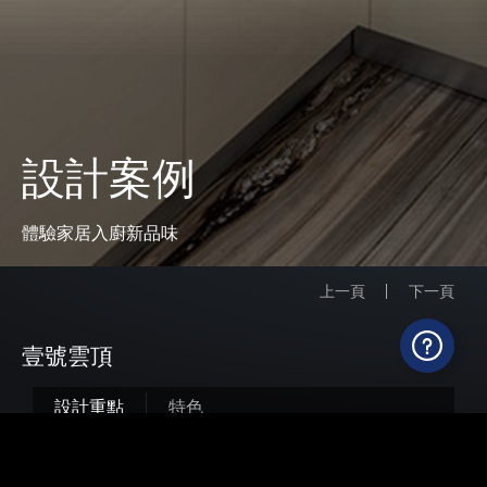
設計案例
體驗家居入廚新品味
上一頁
下一頁
壹號雲頂
設計重點
特色
Mia Cucina
從地櫃、工作枱面以至牆身皆選用杏
色物料，試圖以淺色為主調，締造自然舒適的廚