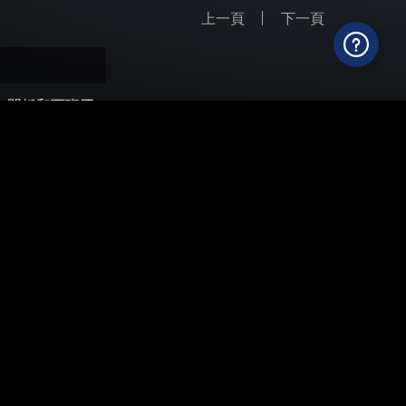
上一頁
下一頁
灰色門板和西班牙
璃背板和沿邊古
貼心安裝不同大小
空間陳列心愛物