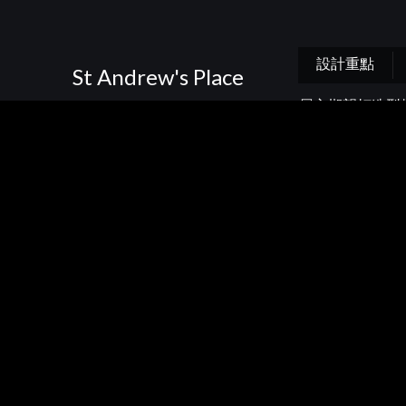
設計重點
St Andrew's Place
屋主期望打造型格
進口灰銅色的陶
銅色設計的點綴，
的抽屜及玻璃木
品。
返回
Home
廚房風格
設計案例
St Andrew's Plac